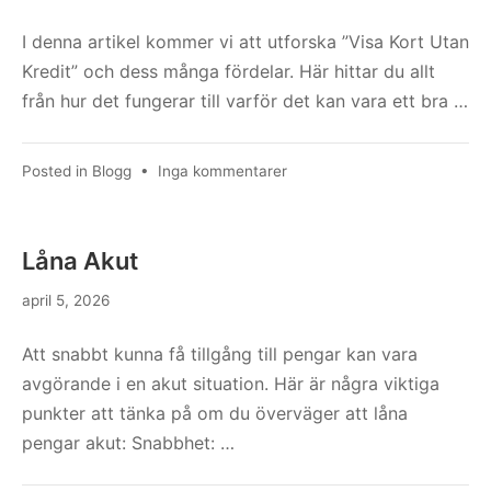
I denna artikel kommer vi att utforska ”Visa Kort Utan
Kredit” och dess många fördelar. Här hittar du allt
från hur det fungerar till varför det kan vara ett bra …
till
Posted in
Blogg
•
Inga kommentarer
Visa
Kort
Utan
Låna Akut
Kredit
april 5, 2026
Att snabbt kunna få tillgång till pengar kan vara
avgörande i en akut situation. Här är några viktiga
punkter att tänka på om du överväger att låna
pengar akut: Snabbhet: …