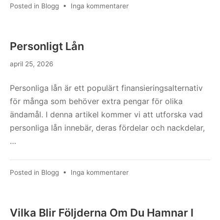
till
Posted in
Blogg
•
Inga kommentarer
Låna
Pengar
Med
Personligt Lån
Betalningsanmärkning
Och
april 25, 2026
Kronofogden
Personliga lån är ett populärt finansieringsalternativ
för många som behöver extra pengar för olika
ändamål. I denna artikel kommer vi att utforska vad
personliga lån innebär, deras fördelar och nackdelar,
…
till
Posted in
Blogg
•
Inga kommentarer
Personligt
Lån
Vilka Blir Följderna Om Du Hamnar I