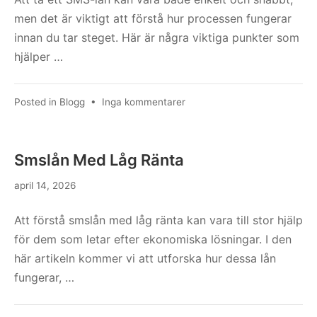
Kronofogdens
men det är viktigt att förstå hur processen fungerar
Register
innan du tar steget. Här är några viktiga punkter som
För
hjälper …
En
Obetald
Skuld?
till
Posted in
Blogg
•
Inga kommentarer
Hur
Tar
Man
Smslån Med Låg Ränta
Sms
Lån
april 14, 2026
Att förstå smslån med låg ränta kan vara till stor hjälp
för dem som letar efter ekonomiska lösningar. I den
här artikeln kommer vi att utforska hur dessa lån
fungerar, …