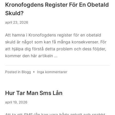
Kronofogdens Register För En Obetald
Skuld?
april 23, 2026
Att hamna i Kronofogdens register för en obetald
skuld är något som kan få många konsekvenser. För
att hjälpa dig förstå detta problem och dess följder,
kommer den här artikeln …
till
Posted in
Blogg
•
Inga kommentarer
Vilka
Blir
Följderna
Hur Tar Man Sms Lån
Om
Du
april 19, 2026
Hamnar
I
Att ta ett SMS-lån kan vara både enkelt och snabbt,