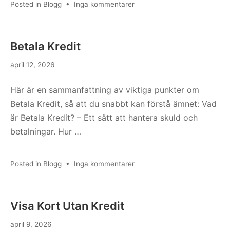
till
Posted in
Blogg
•
Inga kommentarer
Smslån
Med
Låg
Betala Kredit
Ränta
april 12, 2026
Här är en sammanfattning av viktiga punkter om
Betala Kredit, så att du snabbt kan förstå ämnet: Vad
är Betala Kredit? – Ett sätt att hantera skuld och
betalningar. Hur …
till
Posted in
Blogg
•
Inga kommentarer
Betala
Kredit
Visa Kort Utan Kredit
april 9, 2026