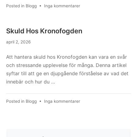
till
Posted in
Blogg
•
Inga kommentarer
Låna
Akut
Skuld Hos Kronofogden
april 2, 2026
Att hantera skuld hos Kronofogden kan vara en svår
och stressande upplevelse för många. Denna artikel
syftar till att ge en djupgående förståelse av vad det
innebär och hur du …
till
Posted in
Blogg
•
Inga kommentarer
Skuld
Hos
Kronofogden