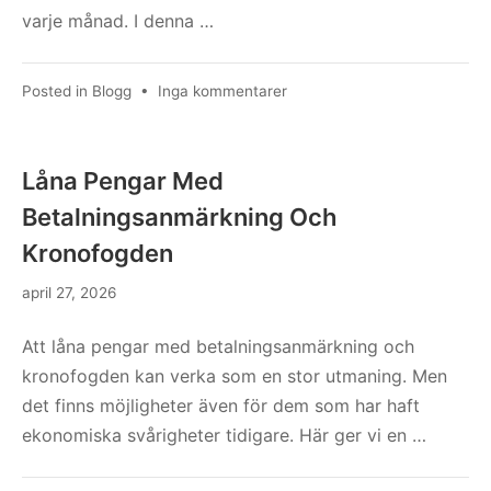
varje månad. I denna …
till
Posted in
Blogg
•
Inga kommentarer
Ränta
På
Bil
Låna Pengar Med
Betalningsanmärkning Och
Kronofogden
april 27, 2026
Att låna pengar med betalningsanmärkning och
kronofogden kan verka som en stor utmaning. Men
det finns möjligheter även för dem som har haft
ekonomiska svårigheter tidigare. Här ger vi en …