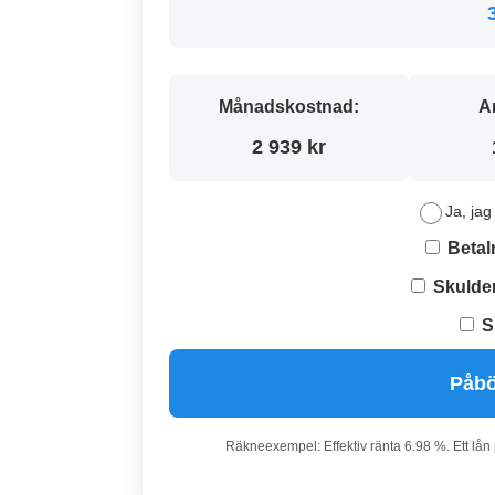
Månadskostnad:
A
2 939 kr
Ja, jag
Betal
Skulde
S
Påbö
Räkneexempel: Effektiv ränta 6.98 %. Ett lån