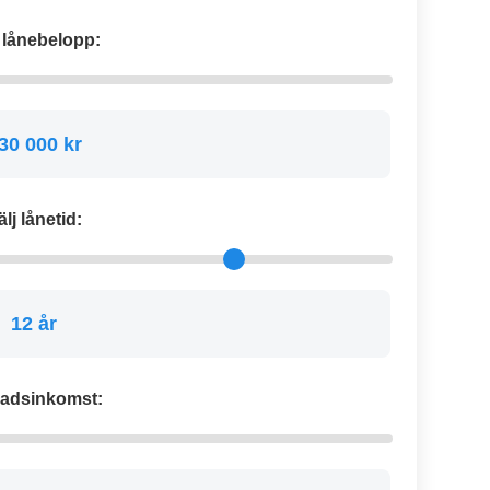
j lånebelopp:
30 000 kr
älj lånetid:
12 år
adsinkomst: