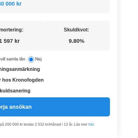
30 000 kr
mortering:
Skuldkvot:
1 597 kr
9.80%
 vill samla lån
Nej
ningsanmärkning
r hos Kronofogden
kuldsanering
rja ansökan
 på 200 000 kr kostar 2 032 kr/månad i 12 år. Läs mer
här
.