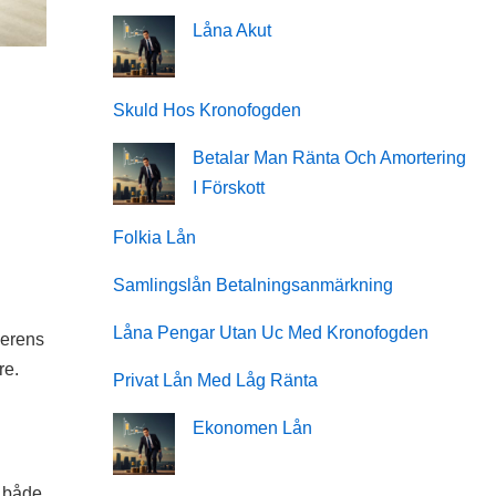
Låna Akut
Skuld Hos Kronofogden
Betalar Man Ränta Och Amortering
I Förskott
Folkia Lån
Samlingslån Betalningsanmärkning
Låna Pengar Utan Uc Med Kronofogden
verens
re.
Privat Lån Med Låg Ränta
Ekonomen Lån
r både