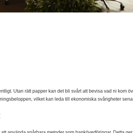
ntligt. Utan rätt papper kan det bli svårt att bevisa vad ni kom ö
lningsbeloppen, vilket kan leda till ekonomiska svårigheter sena
t
bäst att använda spårbara metoder som banköverföringar. Detta ge