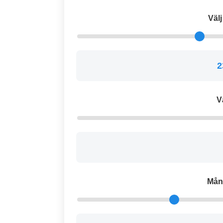
Väl
2
V
Mån