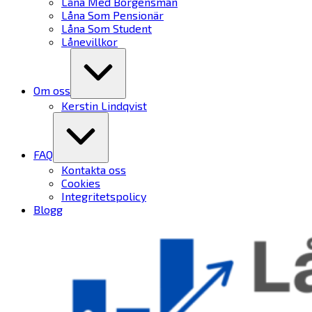
Låna Med Borgensman
Låna Som Pensionär
Låna Som Student
Lånevillkor
Expand
/
Collapse
Om oss
Kerstin Lindqvist
Expand
/
Collapse
FAQ
Kontakta oss
Cookies
Integritetspolicy
Blogg