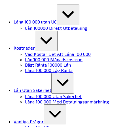
Skip
Expand
/
to
Collapse
content
Låna 100 000 utan UC
Lån 100000 Direkt Utbetalning
Expand
/
Collapse
Kostnader
Vad Kostar Det Att Låna 100 000
Lån 100 000 Månadskostnad
Bäst Ränta 100000 Lån
Låna 100 000 Låg Ränta
Expand
/
Collapse
Lån Utan Säkerhet
Låna 100 000 Utan Säkerhet
Låna 100 000 Med Betalningsanmärkning
Expand
/
Collapse
Vanliga Frågor