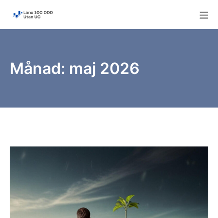
Skip
Mo
to
Låna 100 000 utan UC
content
Månad:
maj 2026