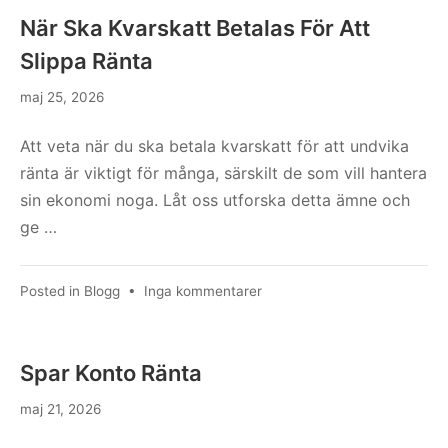
Arrende
När Ska Kvarskatt Betalas För Att
Slippa Ränta
maj 25, 2026
Att veta när du ska betala kvarskatt för att undvika
ränta är viktigt för många, särskilt de som vill hantera
sin ekonomi noga. Låt oss utforska detta ämne och
ge …
till
Posted in
Blogg
•
Inga kommentarer
När
Ska
Kvarskatt
Spar Konto Ränta
Betalas
För
maj 21, 2026
Att