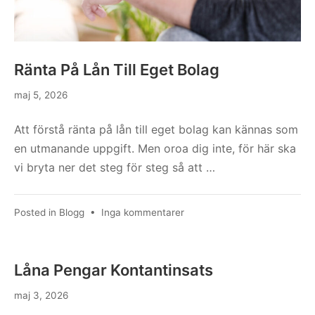
Ränta På Lån Till Eget Bolag
maj 5, 2026
Att förstå ränta på lån till eget bolag kan kännas som
en utmanande uppgift. Men oroa dig inte, för här ska
vi bryta ner det steg för steg så att …
till
Posted in
Blogg
•
Inga kommentarer
Ränta
På
Lån
Låna Pengar Kontantinsats
Till
Eget
maj 3, 2026
Bolag