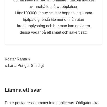
du har hittat hit. Jag är författaren bakom mycket
av innehållet på webbplatsen
Låna100000utanuc.se. Här hoppas jag kunna
hjälpa dig förstå lite mer om lån utan
kreditupplysning och hur man kan navigera
dessa vägar på ett smart och säkert sätt.
Inläggsnavigering
Kostar Ränta »
« Låna Pengar Smidigt
Lämna ett svar
Din e-postadress kommer inte publiceras.
Obligatoriska