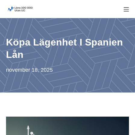
Skip
Mo
to
Låna 100 000 utan UC
content
Köpa Lägenhet I Spanien
Lån
november 18, 2025