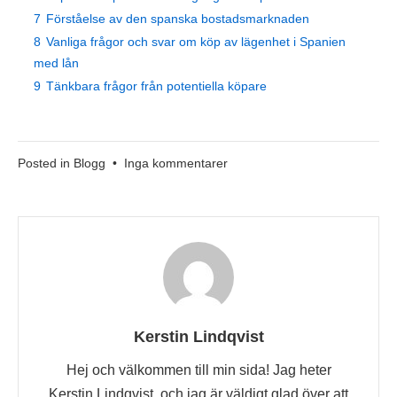
7
Förståelse av den spanska bostadsmarknaden
8
Vanliga frågor och svar om köp av lägenhet i Spanien
med lån
9
Tänkbara frågor från potentiella köpare
till
Posted in
Blogg
•
Inga kommentarer
Köpa
Lägenhet
I
Spanien
Lån
Kerstin Lindqvist
Hej och välkommen till min sida! Jag heter
Kerstin Lindqvist, och jag är väldigt glad över att