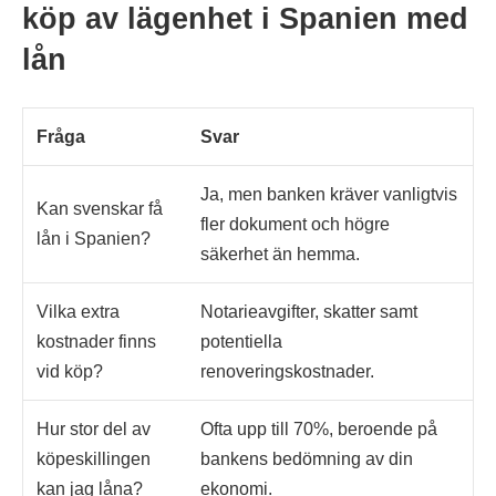
köp av lägenhet i Spanien med
lån
Fråga
Svar
Ja, men banken kräver vanligtvis
Kan svenskar få
fler dokument och högre
lån i Spanien?
säkerhet än hemma.
Vilka extra
Notarieavgifter, skatter samt
kostnader finns
potentiella
vid köp?
renoveringskostnader.
Hur stor del av
Ofta upp till 70%, beroende på
köpeskillingen
bankens bedömning av din
kan jag låna?
ekonomi.