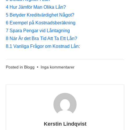
4
Hur Jämför Man Olika Lån?
5
Betyder Kreditvärdighet Något?
6
Exempel på Kostnadsberäkning
7
Spara Pengar vid Låntagning
8
När Är det Bra Tid Att Ta Ett Lån?
8.1
Vanliga Frågor om Kostnad Lån:
till
Posted in
Blogg
•
Inga kommentarer
Kostnad
Lån
Kerstin Lindqvist