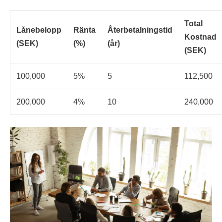
Total
Lånebelopp
Ränta
Återbetalningstid
Kostnad
(SEK)
(%)
(år)
(SEK)
100,000
5%
5
112,500
200,000
4%
10
240,000