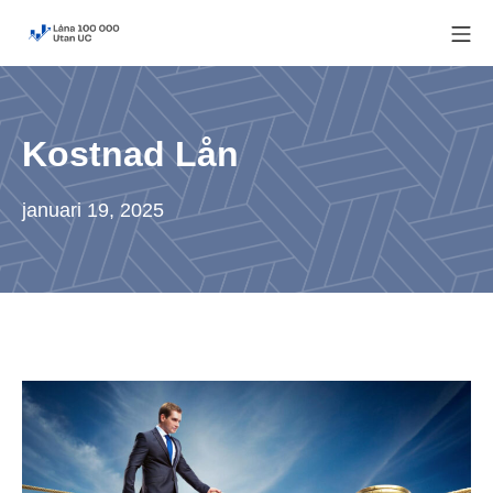
Skip
Mo
to
Låna 100 000 utan UC
content
Kostnad Lån
januari 19, 2025