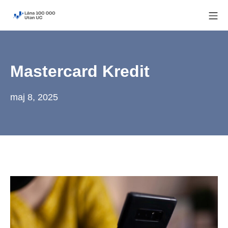
Skip
Mo
to
Låna 100 000 utan UC
content
Mastercard Kredit
maj 8, 2025