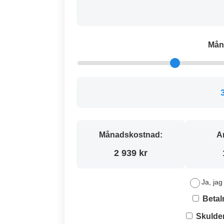
Mån
Månadskostnad:
A
2 939 kr
Ja, jag
Betal
Skulde