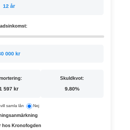
12 år
adsinkomst:
30 000 kr
mortering:
Skuldkvot:
1 597 kr
9.80%
 vill samla lån
Nej
ningsanmärkning
r hos Kronofogden