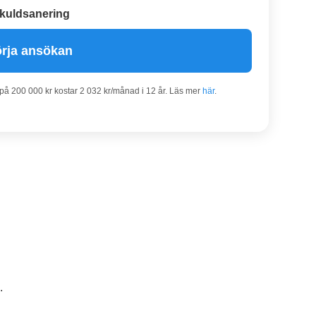
kuldsanering
rja ansökan
 på 200 000 kr kostar 2 032 kr/månad i 12 år. Läs mer
här
.
.