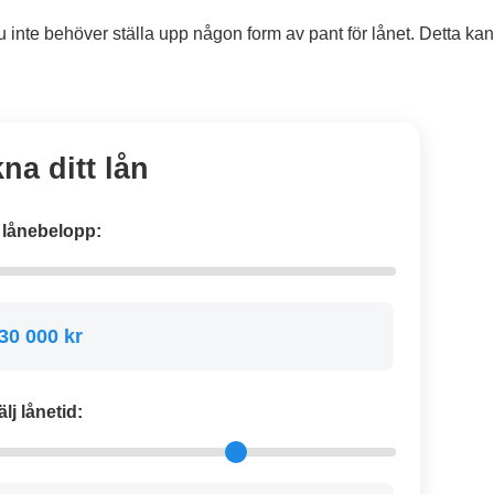
 du inte behöver ställa upp någon form av pant för lånet. Detta ka
na ditt lån
j lånebelopp:
30 000 kr
älj lånetid: