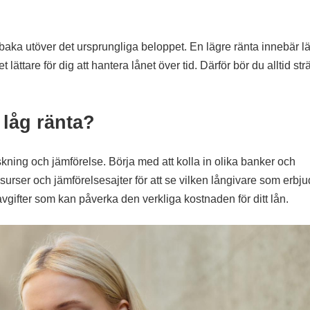
baka utöver det ursprungliga beloppet. En lägre ränta innebär l
ättare för dig att hantera lånet över tid. Därför bör du alltid str
 låg ränta?
skning och jämförelse. Börja med att kolla in olika banker och
surser och jämförelsesajter för att se vilken långivare som erbj
 avgifter som kan påverka den verkliga kostnaden för ditt lån.