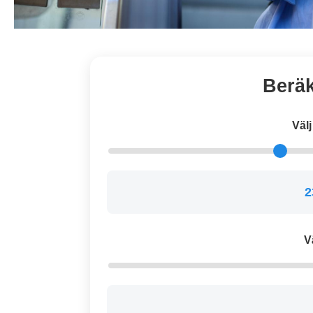
Beräk
Väl
2
V