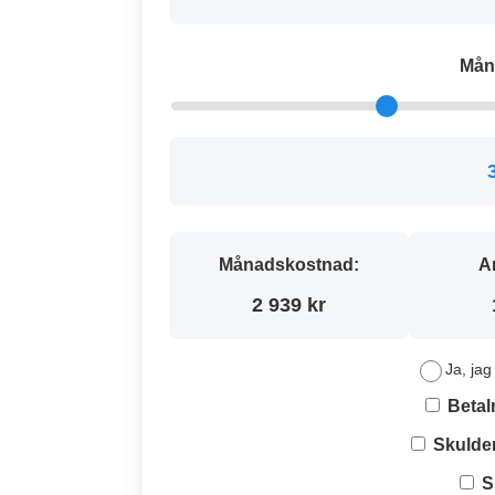
Mån
Månadskostnad:
A
2 939 kr
Ja, jag
Betal
Skulde
S