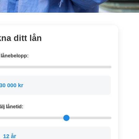
na ditt lån
j lånebelopp:
30 000 kr
älj lånetid:
12 år