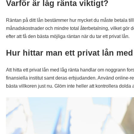
Varför är låg ränta viktigt?
Räntan på ditt lån bestämmer hur mycket du måste betala till
månadskostnader och mindre total återbetalning, vilket gör det l
efter att få den bästa möjliga räntan när du tar ett privat lån.
Hur hittar man ett privat lån med
Att hitta ett privat lån med låg ränta handlar om noggrann for
finansiella institut samt deras erbjudanden. Använd online-re
bästa villkoren just nu. Glöm inte heller att kontrollera dolda