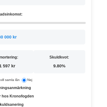
adsinkomst:
30 000 kr
mortering:
Skuldkvot:
1 597 kr
9.80%
 vill samla lån
Nej
ningsanmärkning
r hos Kronofogden
kuldsanering