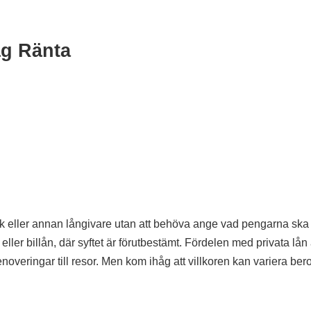
åg Ränta
bank eller annan långivare utan att behöva ange vad pengarna ska
ller billån, där syftet är förutbestämt. Fördelen med privata lån 
renoveringar till resor. Men kom ihåg att villkoren kan variera be