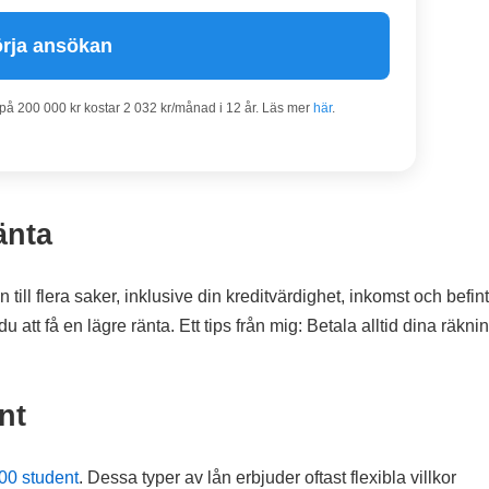
rja ansökan
 på 200 000 kr kostar 2 032 kr/månad i 12 år. Läs mer
här
.
änta
ill flera saker, inklusive din kreditvärdighet, inkomst och befint
u att få en lägre ränta. Ett tips från mig: Betala alltid dina räknin
nt
00 student
. Dessa typer av lån erbjuder oftast flexibla villkor