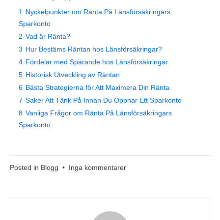
1
Nyckelpunkter om Ränta På Länsförsäkringars
Sparkonto
2
Vad är Ränta?
3
Hur Bestäms Räntan hos Länsförsäkringar?
4
Fördelar med Sparande hos Länsförsäkringar
5
Historisk Utveckling av Räntan
6
Bästa Strategierna för Att Maximera Din Ränta
7
Saker Att Tänk På Innan Du Öppnar Ett Sparkonto
8
Vanliga Frågor om Ränta På Länsförsäkringars
Sparkonto
till
Posted in
Blogg
•
Inga kommentarer
Ränta
På
Länsförsäkringars
Sparkonto