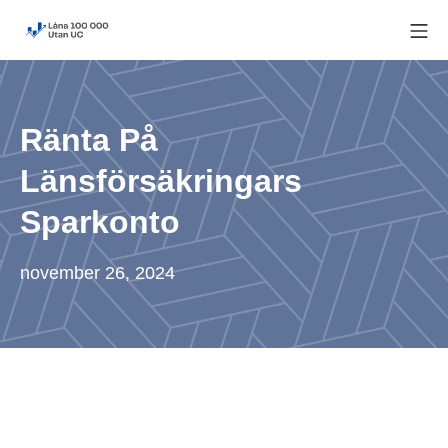
Skip
Mo
to
Låna 100 000 utan UC
content
Ränta På
Länsförsäkringars
Sparkonto
november 26, 2024