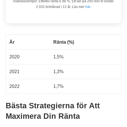
Räkneexempel: Effektiv ränta 6.98 %. Ett lån på 200 000 kr kostar
2 032 kr/månad i 12 år. Läs mer
här
.
År
Ränta (%)
2020
1,5%
2021
1,3%
2022
1,7%
Bästa Strategierna för Att
Maximera Din Ränta