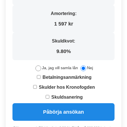
Amortering:
1 597 kr
Skuldkvot:
9.80%
Ja, jag vill samla lån
Nej
Betalningsanmärkning
Skulder hos Kronofogden
Skuldsanering
Påbörja ansökan