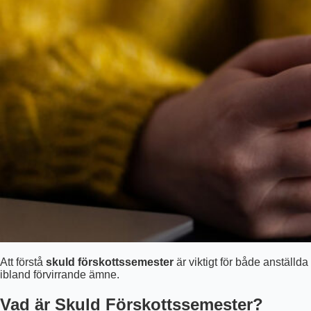
Att förstå
skuld förskottssemester
är viktigt för både anställda
ibland förvirrande ämne.
Vad är Skuld Förskottssemester?