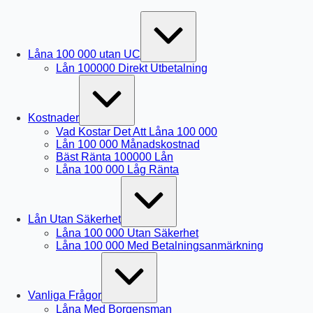
Skip
Expand
to
/
Collapse
content
Låna 100 000 utan UC
Lån 100000 Direkt Utbetalning
Expand
/
Collapse
Kostnader
Vad Kostar Det Att Låna 100 000
Lån 100 000 Månadskostnad
Bäst Ränta 100000 Lån
Låna 100 000 Låg Ränta
Expand
/
Collapse
Lån Utan Säkerhet
Låna 100 000 Utan Säkerhet
Låna 100 000 Med Betalningsanmärkning
Expand
/
Collapse
Vanliga Frågor
Låna Med Borgensman