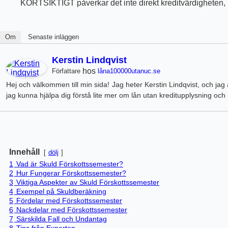
KORTSIKTIGT påverkar det inte direkt kreditvärdigheten, m
Om
Senaste inläggen
Kerstin Lindqvist
hos
Författare
låna100000utanuc.se
Hej och välkommen till min sida! Jag heter Kerstin Lindqvist, och ja
jag kunna hjälpa dig förstå lite mer om lån utan kreditupplysning oc
Innehåll
dölj
1
Vad är Skuld Förskottssemester?
2
Hur Fungerar Förskottssemester?
3
Viktiga Aspekter av Skuld Förskottssemester
4
Exempel på Skuldberäkning
5
Fördelar med Förskottssemester
6
Nackdelar med Förskottssemester
7
Särskilda Fall och Undantag
8
Tips från Experten