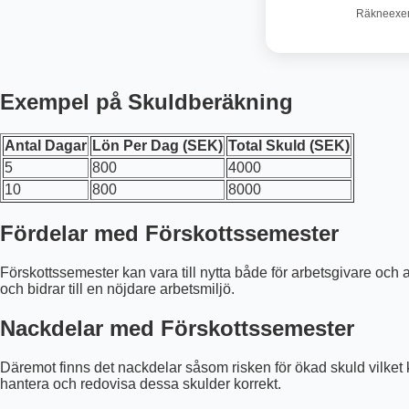
Räkneexemp
Exempel på Skuldberäkning
Antal Dagar
Lön Per Dag (SEK)
Total Skuld (SEK)
5
800
4000
10
800
8000
Fördelar med Förskottssemester
Förskottssemester kan vara till nytta både för arbetsgivare och a
och bidrar till en nöjdare arbetsmiljö.
Nackdelar med Förskottssemester
Däremot finns det nackdelar såsom risken för ökad skuld vilket 
hantera och redovisa dessa skulder korrekt.