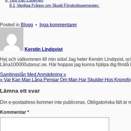
8.1
Vanliga Frågor om Skuld Förskottssemester:
till
Posted in
Blogg
•
Inga kommentarer
Skuld
Förskottssemester
Kerstin Lindqvist
Hej och välkommen till min sida! Jag heter Kerstin Lindqvist, och
Låna100000utanuc.se. Här hoppas jag kunna hjälpa dig förstå li
Inläggsnavigering
Samlingslån Med Anmärkning »
« Var Kan Man Låna Pengar Om Man Har Skulder Hos Kronof
Lämna ett svar
Din e-postadress kommer inte publiceras.
Obligatoriska fält är
Kommentar
*